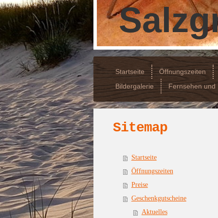
Salzgr
Startseite
Öffnungszeiten
Bildergalerie
Fernsehen und 
Sitemap
Startseite
Öffnungszeiten
Preise
Geschenkgutscheine
Aktuelles