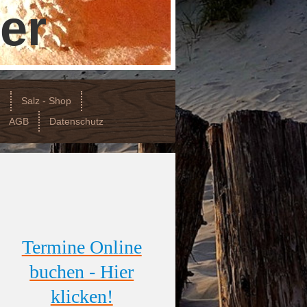
er
e
Salz - Shop
AGB
Datenschutz
Termine Online
buchen - Hier
klicken!