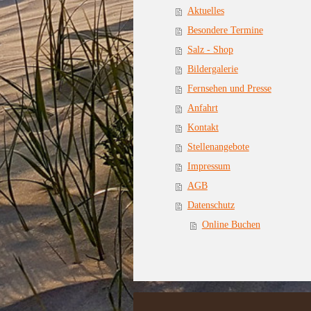
Aktuelles
Besondere Termine
Salz - Shop
Bildergalerie
Fernsehen und Presse
Anfahrt
Kontakt
Stellenangebote
Impressum
AGB
Datenschutz
Online Buchen