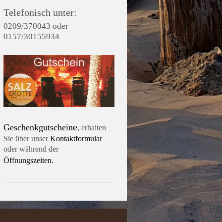
Telefonisch unter:
0209/370043 oder
0157/30155934
e
Geschenkgutschein
,
erhalten
Sie über unser
Kontaktformular
oder während der
Öffnungszeiten.