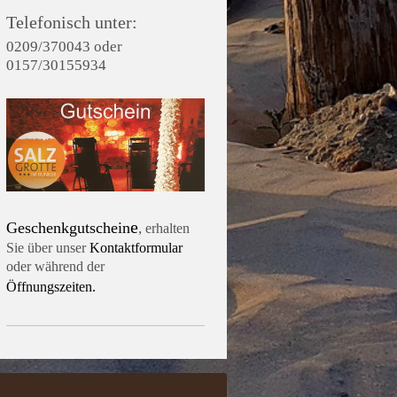
Telefonisch unter:
0209/370043 oder
0157/30155934
e
Geschenkgutschein
,
erhalten
Sie über unser
Kontaktformular
oder während der
Öffnungszeiten.