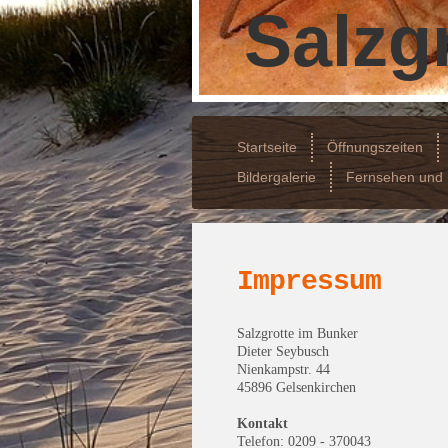
Salzgr
Startseite
Öffnungszeiten
Bildergalerie
Fernsehen und 
Impressum
Salzgrotte im Bunker
Dieter Seybusch
Nienkampstr. 44
45896 Gelsenkirchen
Kontakt
Telefon: 0209 - 370043