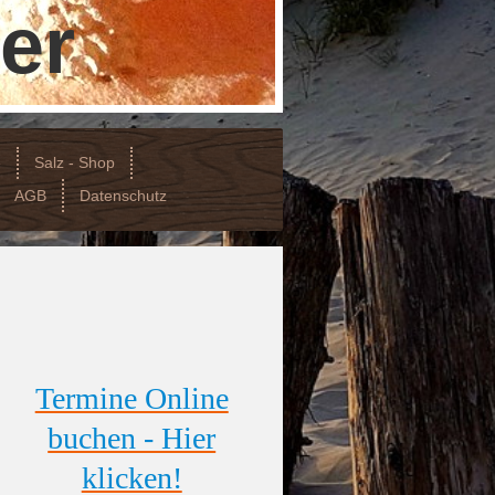
er
e
Salz - Shop
AGB
Datenschutz
Termine Online
buchen - Hier
klicken!